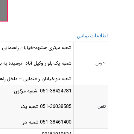
اطلاعات تماس
شعبه مرکزی :مشهد-خیابان راهنمایی -
آدرس
شعبه یک:بلوار وکیل آباد -نرسیده به ب
شعبه دو:خیابان راهنمایی – داخل راهنمایی 5 -درب اول سمت چپ(کترین
051-38424781 شعبه مرکزی
تلفن
051-36038585 شعبه یک
051-38461400 شعبه دو