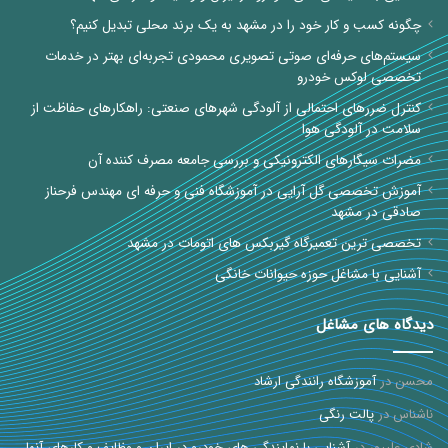
چگونه کسب و کار خود را در مشهد به یک برند محلی تبدیل کنیم؟
سیستم‌های حرفه‌ای صوتی تصویری محمودی تجربه‌ای بهتر در خدمات
تخصصی لوکس خودرو
کنترل ضررهای احتمالی از آلودگی شهرهای صنعتی: راهکارهای حفاظت از
سلامت در آلودگی هوا
مضرات سیگارهای الکترونیکی و بررسی جامعه مصرف کننده آن
آموزش تخصصی گل آرایی در آموزشگاه فنی و حرفه ای مهندس فرحناز
صادقی در مشهد
تخصصی ترین تعمیرگاه گیربکس های اتومات در مشهد
آشنایی با مشاغل حوزه حیوانات خانگی
دیدگاه های مشاغل
محسن
در
آموزشگاه رانندگی ارشاد
ناشناس
در
پالت رنگی
شادی علیپور
در
آشنایی با نمایندگی های خودرو در ایران و وظایف و کارهای آنها