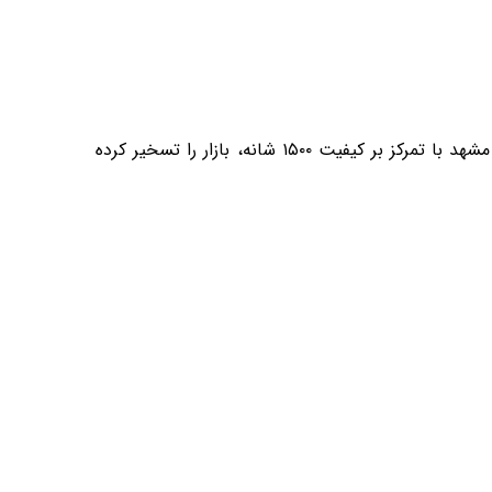
از ابزارهای رایگان مانند Google Trends برای جستجوی “زعفران مشهد” استفاده کنید. رقبا را تحلیل کنید: برند فرش سیرنگ مشهد با تمرکز بر کیفیت ۱۵۰۰ شانه، بازار را تسخیر کرده