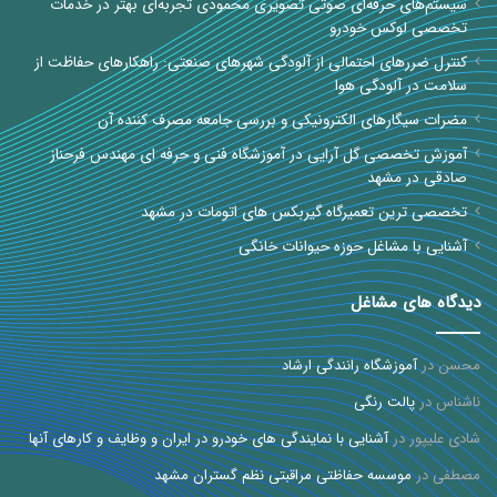
سیستم‌های حرفه‌ای صوتی تصویری محمودی تجربه‌ای بهتر در خدمات
تخصصی لوکس خودرو
کنترل ضررهای احتمالی از آلودگی شهرهای صنعتی: راهکارهای حفاظت از
سلامت در آلودگی هوا
مضرات سیگارهای الکترونیکی و بررسی جامعه مصرف کننده آن
آموزش تخصصی گل آرایی در آموزشگاه فنی و حرفه ای مهندس فرحناز
صادقی در مشهد
تخصصی ترین تعمیرگاه گیربکس های اتومات در مشهد
آشنایی با مشاغل حوزه حیوانات خانگی
دیدگاه های مشاغل
محسن
در
آموزشگاه رانندگی ارشاد
ناشناس
در
پالت رنگی
شادی علیپور
در
آشنایی با نمایندگی های خودرو در ایران و وظایف و کارهای آنها
مصطفی
در
موسسه حفاظتی مراقبتی نظم گستران مشهد