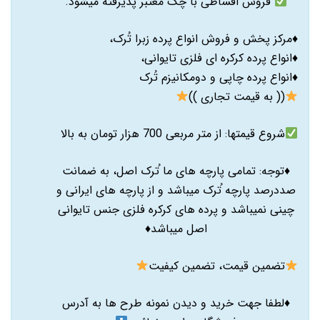
فروش اقساطی با چک معتبر پذیرفته میشود.
♦️مرکز پخش و فروش انواع پرده زبرا تُرک،
♦️انواع پرده کرکره ای فلزی تایوانی،
♦️انواع پرده چاپی و دومکانیزم تُرک
(( به قیمت تجاری ))
شروع قیمتها: از متر مربعی 700 هزار تومان به بالا
♦️توجه: تمامی پارچه های ما ُترک اصل، به ضمانت
صددرصد پارچه ُترک میباشد و از پارچه های ایرانی و
چینی نمیباشد و پرده های کرکره فلزی جنس تایوانی
اصل میباشد♦️
تضمین قیمت، تضمین کیفیت
♦️
لطفا جهت خرید و دیدن نمونه طرح ها به آدرس