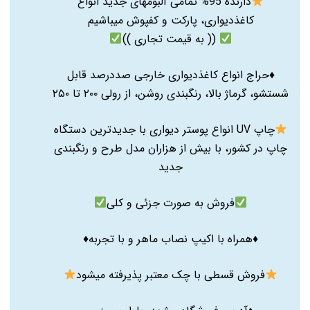
دارنده 95% تمامی آلبومهای جدید انواع
کاغذدیواری، پارکت و کفپوش میباشیم
(( به قیمت تجاری ))
♦️حراج انواع کاغذدیواری خارجی صددرصد قابل
شستشو، گرماژ بالا، رنگبندی روشن، از رولی ۲۰۰ تا ۲۵۰
چاپ UV انواع پوستر دیواری با جدیدترین دستگاه
چاپ در کشور، با بیش از هزاران مدل طرح و رنگبندی
جدید
فروش به صورت جزئی و کلی
♦️همراه با اکیپ نصاب ماهر و با تجربه♦️
فروش قسطی با چک معتبر پذیرفته میشود