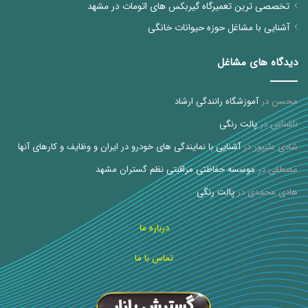
تخصصی ترین تعمیرگاه گیربکس های اتومات در مشهد
آشنایی با مشاغل حوزه حیوانات خانگی
دیدگاه های مشاغل
محسن
در
آموزشگاه رانندگی ارشاد
ناشناس
در
پالت رنگی
شادی علیپور
در
آشنایی با نمایندگی های خودرو در ایران و وظایف و کارهای آنها
مصطفی
در
موسسه حفاظتی مراقبتی نظم گستران مشهد
هادی محمدی
در
پالت رنگی
درباره ما
تماس با ما