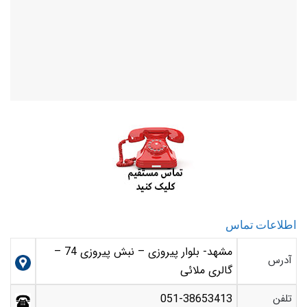
اطلاعات تماس
مشهد- بلوار پیروزی – نبش پیروزی 74 –
آدرس
گالری ملائی
تلفن
051-38653413