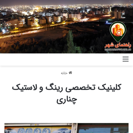
خانه
کلینیک تخصصی رینگ و لاستیک
چناری