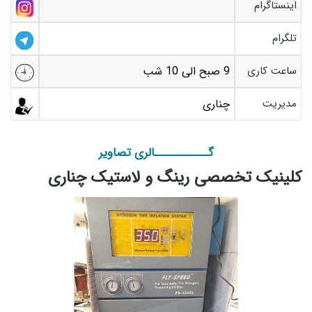
اینستاگرام
تلگرام
ساعت کاری
9 صبح الی 10 شب
مدیریت
چناری
گـــــــــــالری تصاویر
کلینیک تخصصی رینگ و لاستیک چناری