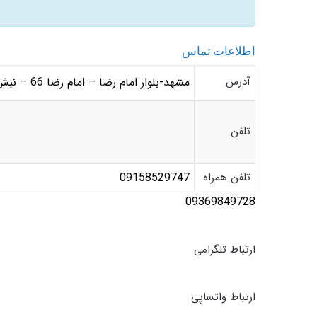
اطلاعات تماس
آدرس
مشهد-بلوار امام رضا – امام رضا 66 – نبش چهارراه دوم – کافی 13 (جمهوری 7 – کافی 13)
تلفن
تلفن همراه
09158529747
09369849728
ارتباط تلگرامی
ارتباط واتساپی