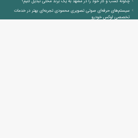
چگونه کسب و کار خود را در مشهد به یک برند محلی تبدیل کنیم؟
سیستم‌های حرفه‌ای صوتی تصویری محمودی تجربه‌ای بهتر در خدمات
تخصصی لوکس خودرو
کنترل ضررهای احتمالی از آلودگی شهرهای صنعتی: راهکارهای حفاظت از
سلامت در آلودگی هوا
مضرات سیگارهای الکترونیکی و بررسی جامعه مصرف کننده آن
آموزش تخصصی گل آرایی در آموزشگاه فنی و حرفه ای مهندس فرحناز
صادقی در مشهد
تخصصی ترین تعمیرگاه گیربکس های اتومات در مشهد
آشنایی با مشاغل حوزه حیوانات خانگی
دیدگاه های مشاغل
محسن
در
آموزشگاه رانندگی ارشاد
ناشناس
در
پالت رنگی
شادی علیپور
در
آشنایی با نمایندگی های خودرو در ایران و وظایف و کارهای آنها