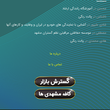
محسن
در
آموزشگاه رانندگی ارشاد
ناشناس
در
پالت رنگی
شادی علیپور
در
آشنایی با نمایندگی های خودرو در ایران و وظایف و کارهای آنها
مصطفی
در
موسسه حفاظتی مراقبتی نظم گستران مشهد
هادی محمدی
در
پالت رنگی
درباره ما
تماس با ما