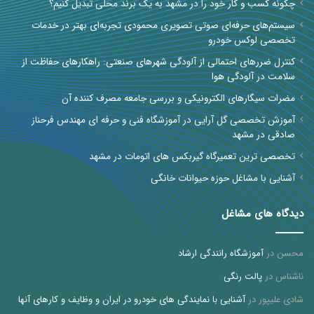
چگونه کسب و کار خود را در مشهد به یک برند محلی تبدیل کنیم؟
سیستم‌های حرفه‌ای صوتی تصویری محمودی تجربه‌ای بهتر در خدمات
تخصصی لوکس خودرو
کنترل ضررهای احتمالی از آلودگی شهرهای صنعتی: راهکارهای حفاظت از
سلامت در آلودگی هوا
مضرات سیگارهای الکترونیکی و بررسی جامعه مصرف کننده آن
آموزش تخصصی گل آرایی در آموزشگاه فنی و حرفه ای مهندس فرحناز
صادقی در مشهد
تخصصی ترین تعمیرگاه گیربکس های اتومات در مشهد
آشنایی با مشاغل حوزه حیوانات خانگی
دیدگاه های مشاغل
محسن
در
آموزشگاه رانندگی ارشاد
ناشناس
در
پالت رنگی
شادی علیپور
در
آشنایی با نمایندگی های خودرو در ایران و وظایف و کارهای آنها