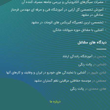
مضرات سیگارهای الکترونیکی و بررسی جامعه مصرف کننده آن
آموزش تخصصی گل آرایی در آموزشگاه فنی و حرفه ای مهندس فرحناز
صادقی در مشهد
تخصصی ترین تعمیرگاه گیربکس های اتومات در مشهد
آشنایی با مشاغل حوزه حیوانات خانگی
دیدگاه های مشاغل
محسن
در
آموزشگاه رانندگی ارشاد
ناشناس
در
پالت رنگی
شادی علیپور
در
آشنایی با نمایندگی های خودرو در ایران و وظایف و کارهای آنها
مصطفی
در
موسسه حفاظتی مراقبتی نظم گستران مشهد
هادی محمدی
در
پالت رنگی
درباره ما