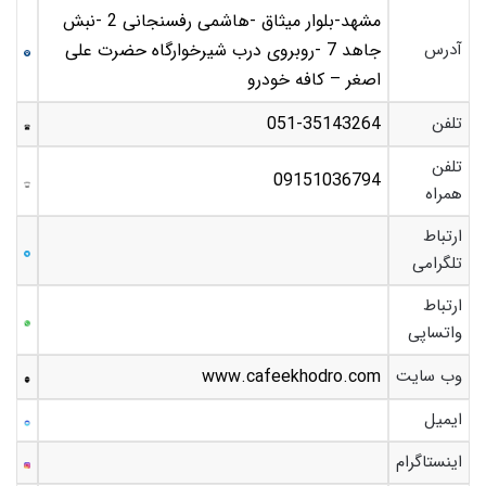
مشهد-بلوار میثاق -هاشمی رفسنجانی 2 -نبش
آدرس
جاهد 7 -روبروی درب شیرخوارگاه حضرت علی
اصغر – کافه خودرو
تلفن
051-35143264
تلفن
09151036794
همراه
ارتباط
تلگرامی
ارتباط
واتساپی
وب سایت
www.cafeekhodro.com
ایمیل
اینستاگرام