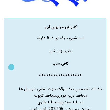
کارواش حبابهای آبی
شستشوی حرفه ای در 5 دقیقه
دارای وای فای
کافی شاپ
**************************
خدمات تخصصي ضد سرقت جهت تمامي اتومبيل ها
محافظ درب خودرو،محافظ کاپوت
محافظ صندوق،محافظ باتري
تقويت درب هاي 207،206،رانا و زانتيا