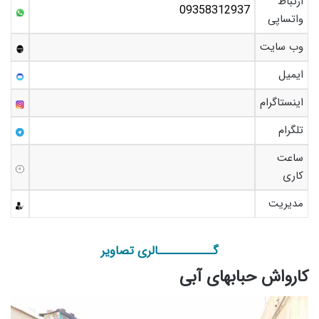
ارتباط
09358312937
واتساپی
وب سایت
ایمیل
اینستاگرام
تلگرام
ساعت
کاری
مدیریت
گـــــــــــالری تصاویر
کارواش حبابهای آبی