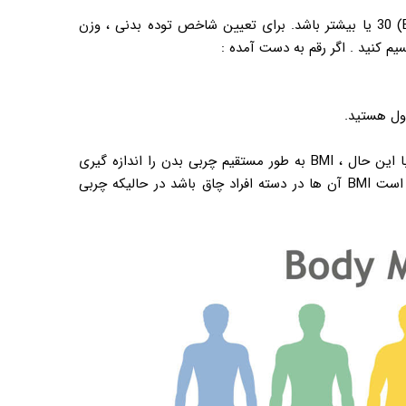
چاقی زمانی تشخیص داده می شود که شاخص توده بدنی شما (BMI) 30 یا بیشتر باشد. برای تعیین شاخص توده بدنی ، وزن
م کنید . اگر رقم به دست آمده :
برای بیشتر افراد ، BMI تخمین معقولی از چربی بدن ارائه می دهد. با این حال ، BMI به طور مستقیم چربی بدن را اندازه گیری
نمی کند ، بنابراین برخی از افراد ، مانند ورزشکاران عضلانی ، ممکن است BMI آن ها در دسته افراد چاق باشد در حالیکه چربی