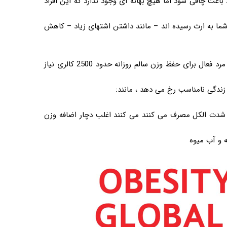
 باعث چاقی شود اما هیچ بهانه ای وجود ندارد که این افراد
ما به ارث رسیده اند – مانند داشتن اشتهای زیاد – کاهش
ارزش انرژی غذا در واحدهایی به نام کالری اندازه گیری می شود. یک مرد فعال برای حفظ وزن سالم روزانه حدود 2500 کالری نیاز
 زندگی نامناسب رخ می دهد ، مانند:
ه شدت الکل مصرف می کنند می کنند اغلب دچار اضافه وزن
 و آب میوه