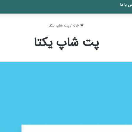
 با ما
خانه
/
پت شاپ یکتا
پت شاپ یکتا