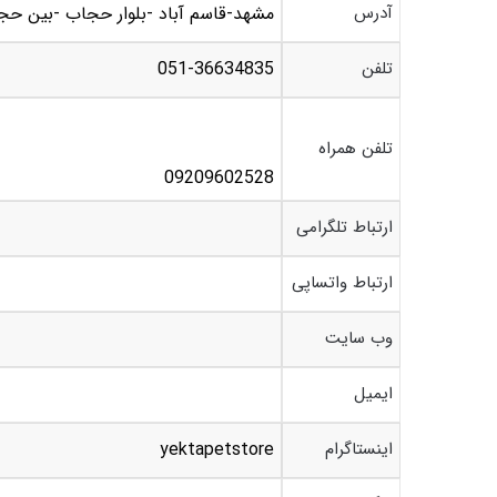
آدرس
مشهد-قاسم آباد -بلوار حجاب -بین حجاب 36 و38(جنب پارک آبی ایرانیان) – پت ش
تلفن
051-36634835
تلفن همراه
09209602528
ارتباط تلگرامی
ارتباط واتساپی
وب سایت
ایمیل
اینستاگرام
yektapetstore