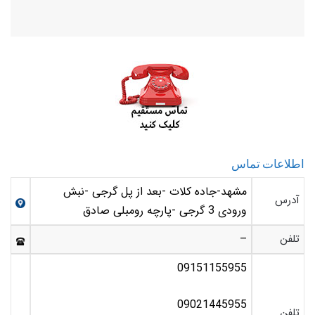
اطلاعات تماس
مشهد-جاده کلات -بعد از پل گرجی -نبش
آدرس
ورودی 3 گرجی -پارچه رومبلی صادق
تلفن
–
09151155955
09021445955
تلفن