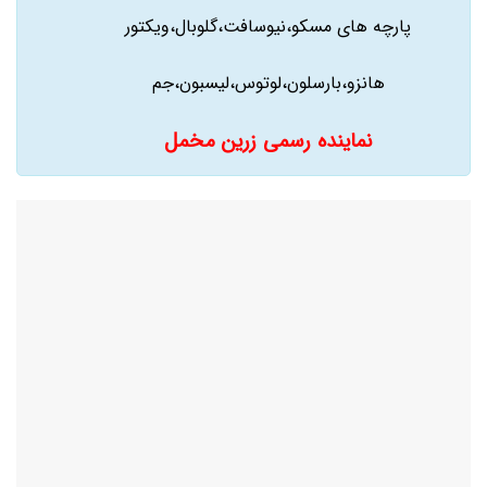
پارچه های مسکو،نیوسافت،گلوبال،ویکتور
هانزو،بارسلون،لوتوس،لیسبون،جم
نماینده رسمی زرین مخمل