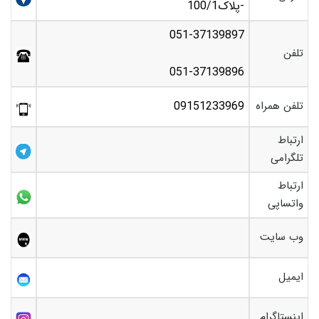
-پلاک100/1
051-37139897
تلفن
051-37139896
تلفن همراه
09151233969
ارتباط
تلگرامی
ارتباط
واتساپی
وب سایت
ایمیل
اینستاگرام