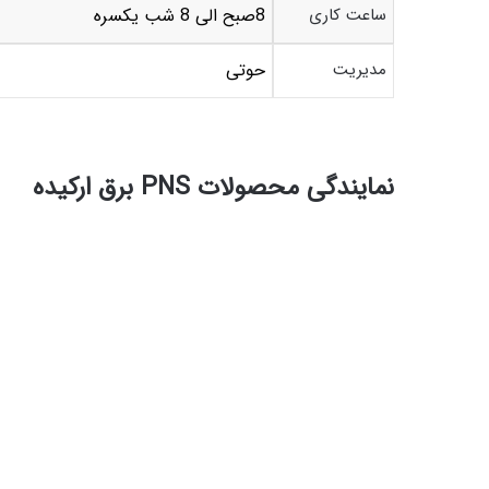
ساعت کاری
8صبح الی 8 شب یکسره
مدیریت
حوتی
نمایندگی محصولات PNS برق ارکیده