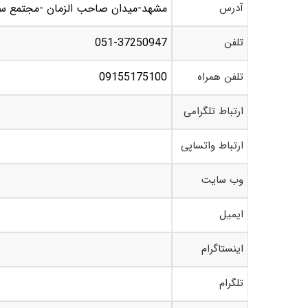
آدرس
مشهد-ميدان صاحب الزمان -مجتمع سبحان – طبق
تلفن
051-37250947
تلفن همراه
09155175100
ارتباط تلگرامی
ارتباط واتساپی
وب سایت
ایمیل
اینستاگرام
تلگرام