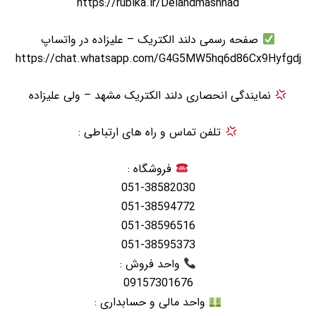
https://rubika.ir/Delandmashhad
صفحه رسمی دلند الکتریک – عليزاده در واتساپ
https://chat.whatsapp.com/G4G5MW5hq6d86Cx9Hyfgdj
نمایندگی انحصاری دلند الکتریک مشهد – ولی عليزاده
تلفن تماس و راه های ارتباطی :
فروشگاه :
051-38582030
051-38594772
051-38596516
051-38595373
واحد فروش :
09157301676
واحد مالی و حسابداری :