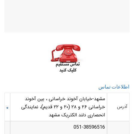
اطلاعات تماس
مشهد-خیابان آخوند خراسانی ، بین آخوند
آدرس
خراسانی ٢۶ و ٢٨ (٢٠ و ٢٢ قدیم)، نمایندگی
انحصاری دلند الکتریک مشهد
051-38596516