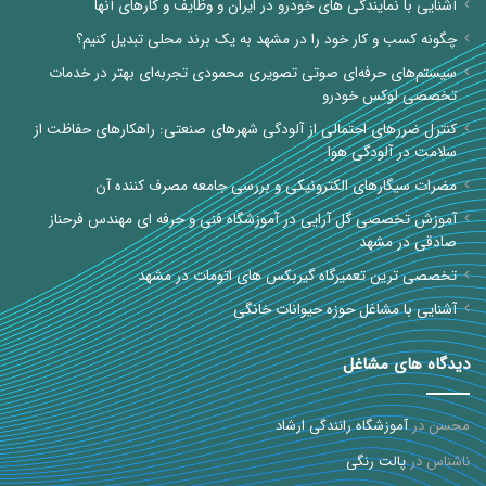
آشنایی با نمایندگی های خودرو در ایران و وظایف و کارهای آنها
چگونه کسب و کار خود را در مشهد به یک برند محلی تبدیل کنیم؟
سیستم‌های حرفه‌ای صوتی تصویری محمودی تجربه‌ای بهتر در خدمات
تخصصی لوکس خودرو
کنترل ضررهای احتمالی از آلودگی شهرهای صنعتی: راهکارهای حفاظت از
سلامت در آلودگی هوا
مضرات سیگارهای الکترونیکی و بررسی جامعه مصرف کننده آن
آموزش تخصصی گل آرایی در آموزشگاه فنی و حرفه ای مهندس فرحناز
صادقی در مشهد
تخصصی ترین تعمیرگاه گیربکس های اتومات در مشهد
آشنایی با مشاغل حوزه حیوانات خانگی
دیدگاه های مشاغل
محسن
در
آموزشگاه رانندگی ارشاد
ناشناس
در
پالت رنگی