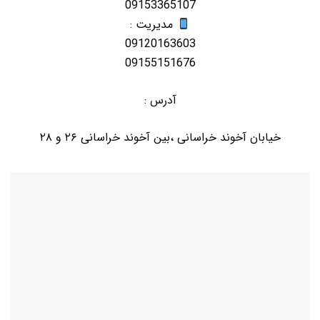
09153365107
مدیریت :
09120163603
09155151676
آدرس :
خیابان آخوند خراسانی ،بین آخوند خراسانی ٢۶ و ٢٨