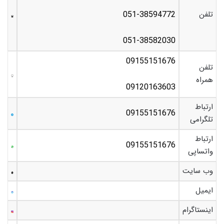
تلفن
051-38594772
051-38582030
09155151676
تلفن
همراه
09120163603
ارتباط
09155151676
تلگرامی
ارتباط
09155151676
واتساپی
وب سایت
ایمیل
اینستاگرام