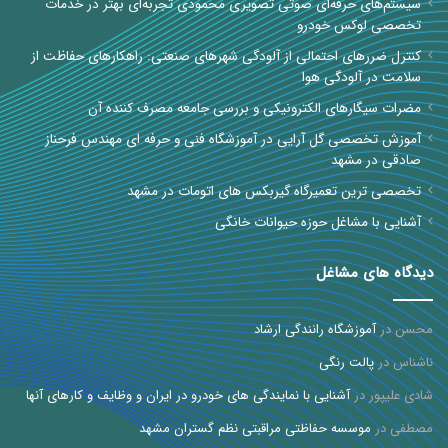
سیستم‌های حرفه‌ای صوتی تصویری محمودی تجربه‌ای بهتر در خدمات
تخصصی لوکس خودرو
کنترل ضررهای احتمالی از آلودگی شهرهای صنعتی: راهکارهای حفاظت از
سلامت در آلودگی هوا
مضرات سیگارهای الکترونیکی و بررسی جامعه مصرف کننده آن
آموزش تخصصی گل آرایی در آموزشگاه فنی و حرفه ای مهندس فرحناز
صادقی در مشهد
تخصصی ترین تعمیرگاه گیربکس های اتومات در مشهد
آشنایی با مشاغل حوزه حیوانات خانگی
دیدگاه های مشاغل
محسن
در
آموزشگاه رانندگی ارشاد
ناشناس
در
پالت رنگی
شادی علیپور
در
آشنایی با نمایندگی های خودرو در ایران و وظایف و کارهای آنها
مصطفی
در
موسسه حفاظتی مراقبتی نظم گستران مشهد