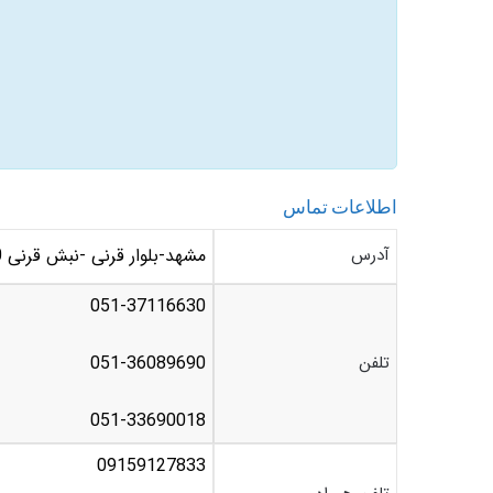
اطلاعات تماس
آدرس
مشهد-بلوار قرنی -نبش قرنی 20 -مجموعه میرعماد
051-37116630
تلفن
051-36089690
051-33690018
09159127833