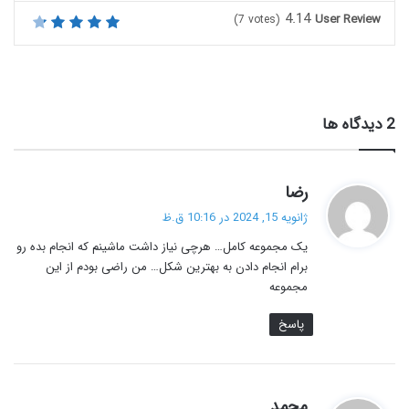
4.14
User Review
(
7
votes)
‫2 دیدگاه ها
گ
رضا
ف
ژانویه 15, 2024 در 10:16 ق.ظ
ت
یک مجموعه کامل… هرچی نیاز داشت ماشینم که انجام بده رو
:
برام انجام دادن به بهترین شکل… من راضی بودم از این
مجموعه
پاسخ
گ
محمد