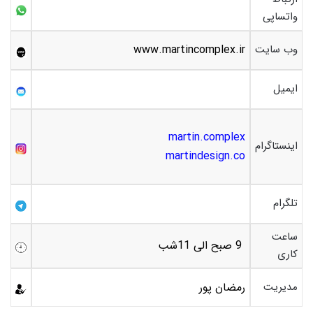
واتساپی
وب سایت
www.martincomplex.ir
ایمیل
martin.complex
اینستاگرام
martindesign.co
تلگرام
ساعت
9 صبح الی 11شب
کاری
مدیریت
رمضان پور