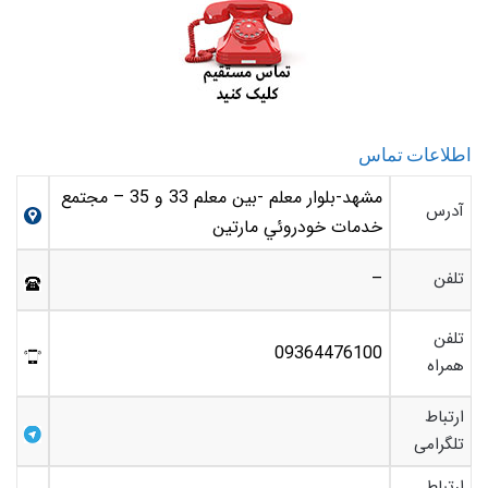
اطلاعات تماس
مشهد-بلوار معلم -بين معلم 33 و 35 – مجتمع
آدرس
خدمات خودروئي مارتين
تلفن
–
تلفن
09364476100
همراه
ارتباط
تلگرامی
ارتباط