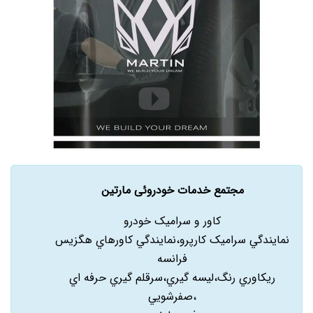
مجتمع خدمات خودروئی مارتین
کاور و سراميک خودرو
نمايندگي سراميک کارپرو،نمايندگي کاورهاي هگزيس
فرانسه
ريکاوري رنگ،ليسه گيري،سرقلم گيري حرفه اي
،صفرشويي