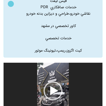
فيس ليفت
خدمات صافکاري PDR
نقاشي خودرو،طراحي و ديزاين بدنه خودرو
کاور تخصصي در مشهد
خدمات تخصصي
کيت اگزوز،ريمپ،تيونينگ موتور
نمایشگر
ویدیو