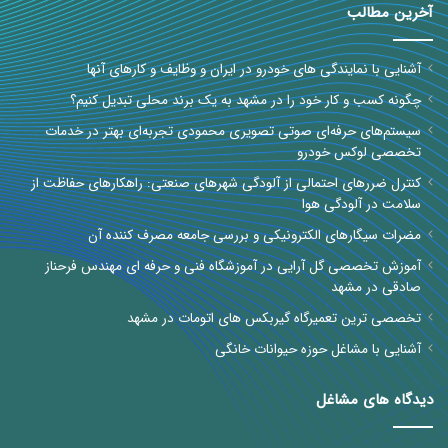
آخرین مطالب
آشنایی با نمایندگی های خودرو در ایران و وظایف و کارهای آنها
چگونه کسب و کار خود را در مشهد به یک برند محلی تبدیل کنیم؟
سیستم‌های حرفه‌ای صوتی تصویری محمودی تجربه‌ای بهتر در خدمات
تخصصی لوکس خودرو
کنترل ضررهای احتمالی از آلودگی شهرهای صنعتی: راهکارهای حفاظت از
سلامت در آلودگی هوا
مضرات سیگارهای الکترونیکی و بررسی جامعه مصرف کننده آن
آموزش تخصصی گل آرایی در آموزشگاه فنی و حرفه ای مهندس فرحناز
صادقی در مشهد
تخصصی ترین تعمیرگاه گیربکس های اتومات در مشهد
آشنایی با مشاغل حوزه حیوانات خانگی
دیدگاه های مشاغل