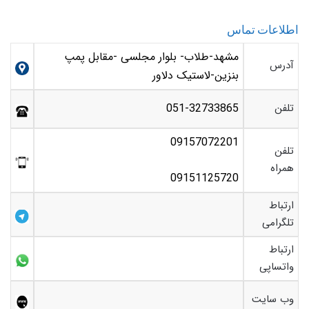
اطلاعات تماس
مشهد-طلاب- بلوار مجلسی -مقابل پمپ
آدرس
بنزین-لاستیک دلاور
تلفن
051-32733865
09157072201
تلفن
همراه
09151125720
ارتباط
تلگرامی
ارتباط
واتساپی
وب سایت