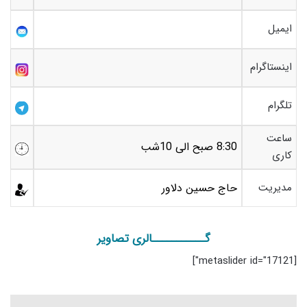
ایمیل
اینستاگرام
تلگرام
ساعت
8:30 صبح الی 10شب
کاری
مدیریت
حاج حسین دلاور
گـــــــــــالری تصاویر
[metaslider id="17121"]