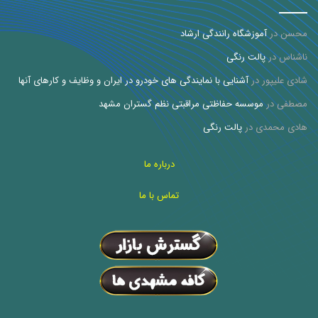
محسن
در
آموزشگاه رانندگی ارشاد
ناشناس
در
پالت رنگی
شادی علیپور
در
آشنایی با نمایندگی های خودرو در ایران و وظایف و کارهای آنها
مصطفی
در
موسسه حفاظتی مراقبتی نظم گستران مشهد
هادی محمدی
در
پالت رنگی
درباره ما
تماس با ما