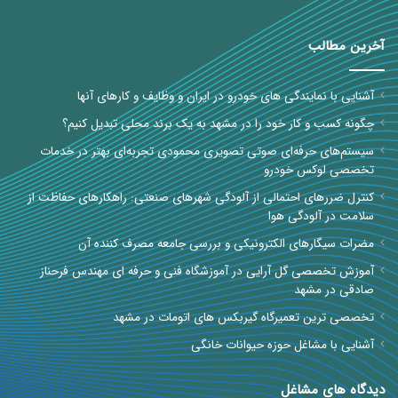
آخرین مطالب
آشنایی با نمایندگی های خودرو در ایران و وظایف و کارهای آنها
چگونه کسب و کار خود را در مشهد به یک برند محلی تبدیل کنیم؟
سیستم‌های حرفه‌ای صوتی تصویری محمودی تجربه‌ای بهتر در خدمات
تخصصی لوکس خودرو
کنترل ضررهای احتمالی از آلودگی شهرهای صنعتی: راهکارهای حفاظت از
سلامت در آلودگی هوا
مضرات سیگارهای الکترونیکی و بررسی جامعه مصرف کننده آن
آموزش تخصصی گل آرایی در آموزشگاه فنی و حرفه ای مهندس فرحناز
صادقی در مشهد
تخصصی ترین تعمیرگاه گیربکس های اتومات در مشهد
آشنایی با مشاغل حوزه حیوانات خانگی
دیدگاه های مشاغل