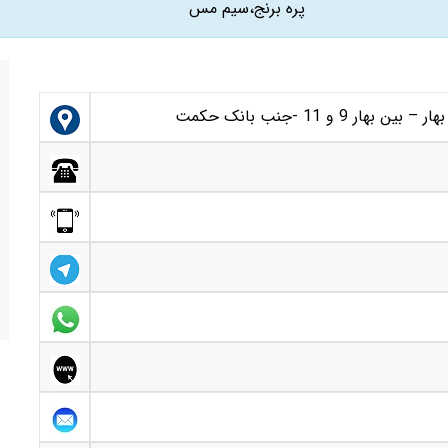
پره برنج،سیم مس
 و 11 -جنب بانک حکمت