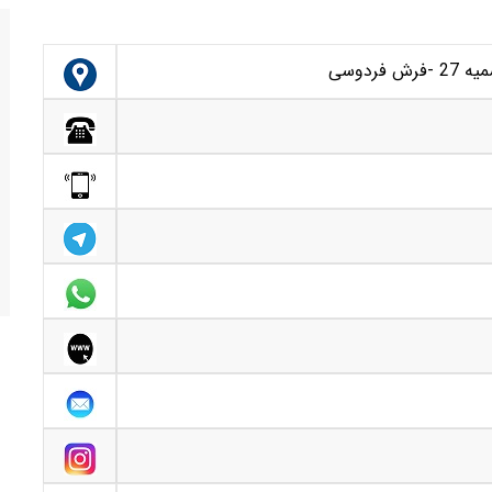
ردوسی