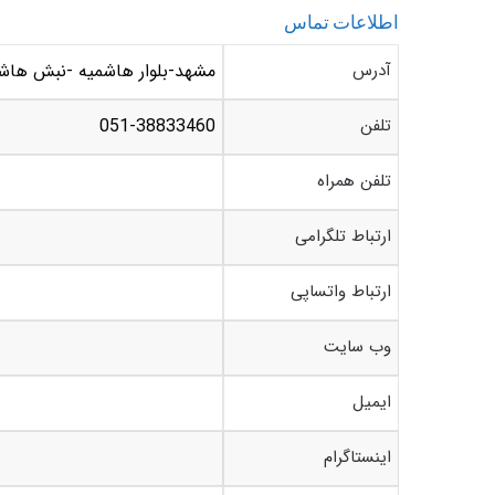
اطلاعات تماس
آدرس
مشهد-بلوار هاشمیه -نبش هاشمیه 27 -فرش ف
تلفن
051-38833460
تلفن همراه
ارتباط تلگرامی
ارتباط واتساپی
وب سایت
ایمیل
اینستاگرام