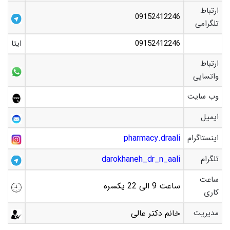
ارتباط
09152412246
تلگرامی
09152412246
ایتا
ارتباط
واتساپی
وب سایت
ایمیل
اینستاگرام
pharmacy.draali
تلگرام
darokhaneh_dr_n_aali
ساعت
ساعت 9 الی 22 یکسره
کاری
مدیریت
خانم دکتر عالی