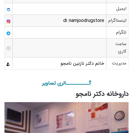
ایمیل
اینستاگرام
dr.namjoodrugstore
تلگرام
ساعت
کاری
مدیریت
خانم دکتر نازنین نامجو
گـــــــــــالری تصاویر
داروخانه دکتر نامجو