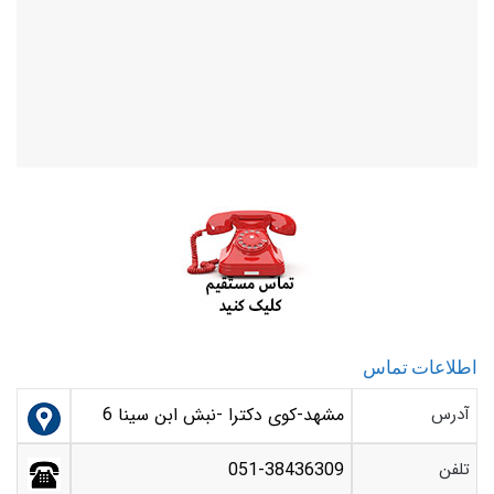
اطلاعات تماس
آدرس
مشهد-کوی دکترا -نبش ابن سینا 6
تلفن
051-38436309