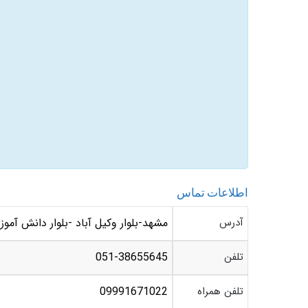
اطلاعات تماس
آدرس
مشهد-بلوار وکیل آباد -بلوار دانش آموز- بین دانش آموز 2 و 4 
تلفن
051-38655645
تلفن همراه
09991671022