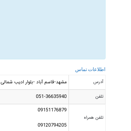
اطلاعات تماس
آدرس
مشهد-قاسم آباد -بلوار ادیب شمالی -بین ادیب 8 و 10
تلفن
051-36635940
09151176879
تلفن همراه
09120794205