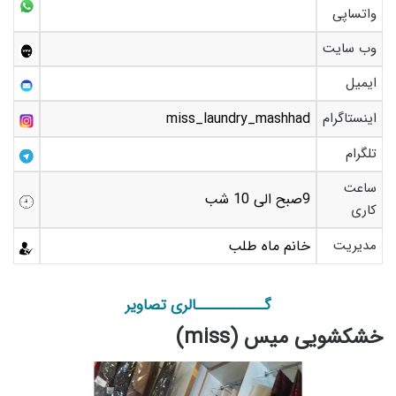
واتساپی
وب سایت
ایمیل
اینستاگرام
miss_laundry_mashhad
تلگرام
ساعت
9صبح الی 10 شب
کاری
مدیریت
خانم ماه طلب
گـــــــــــالری تصاویر
خشکشویی میس (miss)