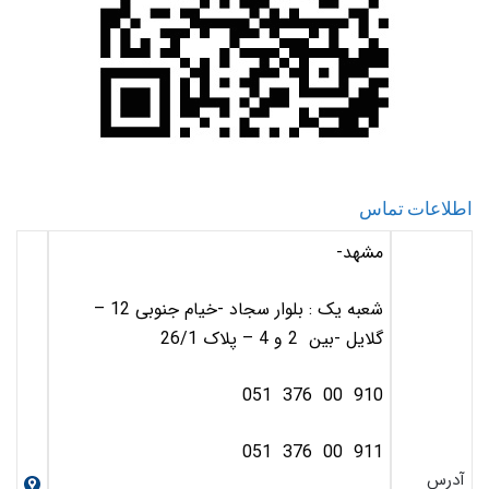
اطلاعات تماس
مشهد-
شعبه یک : بلوار سجاد -خیام جنوبی 12 –
گلایل -بین 2 و 4 – پلاک 26/1
910 00 376 051
911 00 376 051
آدرس