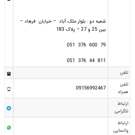
شعبه دو : بلوار ملک آباد – خیابان فرهاد –
بین 25 و 27 – پلاک 183
79 600 376 051
811 44 376 051
تلفن
تلفن
09156992467
همراه
ارتباط
تلگرامی
ارتباط
واتساپی