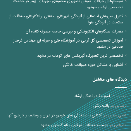
سیستم‌های حرفه‌ای صوتی تصویری محمودی تجربه‌ای بهتر در خدمات
تخصصی لوکس خودرو
کنترل ضررهای احتمالی از آلودگی شهرهای صنعتی: راهکارهای حفاظت از
سلامت در آلودگی هوا
مضرات سیگارهای الکترونیکی و بررسی جامعه مصرف کننده آن
آموزش تخصصی گل آرایی در آموزشگاه فنی و حرفه ای مهندس فرحناز
صادقی در مشهد
تخصصی ترین تعمیرگاه گیربکس های اتومات در مشهد
آشنایی با مشاغل حوزه حیوانات خانگی
دیدگاه های مشاغل
محسن
در
آموزشگاه رانندگی ارشاد
ناشناس
در
پالت رنگی
شادی علیپور
در
آشنایی با نمایندگی های خودرو در ایران و وظایف و کارهای آنها
مصطفی
در
موسسه حفاظتی مراقبتی نظم گستران مشهد