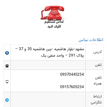
اطلاعات تماس
مشهد-بلوار هاشمیه -بین هاشمیه 35 و 37 –
آدرس
پلاک 291 – واحد منفی یک
تلفن
09370445254
تلفن
همراه
09157605254
ارتباط
تلگرامی