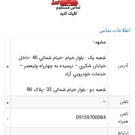
اطلاعات تماس
مشهد-
شعبه یک : بلوار خيام -خيام شمالي 46 -داخل
آدرس
خيابان شکري – نرسيده به چهارراه وليعصر –
خدمات خودرويي آراد
شعبه دو : بلوار خیام شمالی 32 -پلاک 86
تلفن
–
تلفن
09159700084
همراه
ارتباط