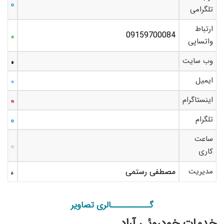
تلگرامی
ارتباط
09159700084
واتساپی
وب سایت
ایمیل
اینستاگرام
تلگرام
ساعت
کاری
مدیریت
مصطفی رستمی
گـــــــــــالری تصاویر
خدمات خودروئی آراد