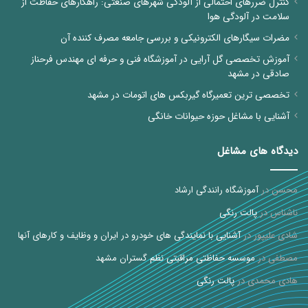
کنترل ضررهای احتمالی از آلودگی شهرهای صنعتی: راهکارهای حفاظت از
سلامت در آلودگی هوا
مضرات سیگارهای الکترونیکی و بررسی جامعه مصرف کننده آن
آموزش تخصصی گل آرایی در آموزشگاه فنی و حرفه ای مهندس فرحناز
صادقی در مشهد
تخصصی ترین تعمیرگاه گیربکس های اتومات در مشهد
آشنایی با مشاغل حوزه حیوانات خانگی
دیدگاه های مشاغل
محسن
در
آموزشگاه رانندگی ارشاد
ناشناس
در
پالت رنگی
شادی علیپور
در
آشنایی با نمایندگی های خودرو در ایران و وظایف و کارهای آنها
مصطفی
در
موسسه حفاظتی مراقبتی نظم گستران مشهد
هادی محمدی
در
پالت رنگی