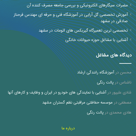
مضرات سیگارهای الکترونیکی و بررسی جامعه مصرف کننده آن
آموزش تخصصی گل آرایی در آموزشگاه فنی و حرفه ای مهندس فرحناز
صادقی در مشهد
تخصصی ترین تعمیرگاه گیربکس های اتومات در مشهد
آشنایی با مشاغل حوزه حیوانات خانگی
دیدگاه های مشاغل
محسن
در
آموزشگاه رانندگی ارشاد
ناشناس
در
پالت رنگی
شادی علیپور
در
آشنایی با نمایندگی های خودرو در ایران و وظایف و کارهای آنها
مصطفی
در
موسسه حفاظتی مراقبتی نظم گستران مشهد
هادی محمدی
در
پالت رنگی
درباره ما