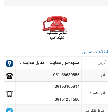
اطلاعات تماس
آدرس
مشهد-بلوار هدایت – مقابل هدایت 5
تلفن
051-36630855
09153165814
تلفن همراه
09151251506
ارتباط تلگرامی