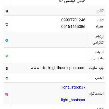
-نبش کوشش 37
تلفن
09907701246
تلفن
همراه
09154465086
ارتباط
تلگرامی
ارتباط
واتساپی
وب سایت
www.stocklighthoseinpour.com
ایمیل
light_stock37
اینستاگرام
light_hosinpor