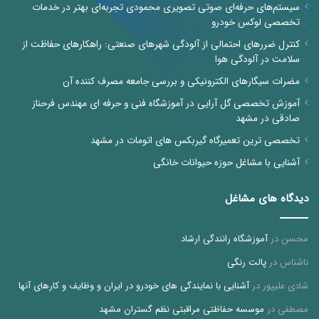
سیستم‌های حرفه‌ای صوتی تصویری محمودی تجربه‌ای بهتر در خدمات
تخصصی لوکس خودرو
کنترل ضررهای احتمالی از آلودگی شهرهای صنعتی: راهکارهای حفاظت از
سلامت در آلودگی هوا
مضرات سیگارهای الکترونیکی و بررسی جامعه مصرف کننده آن
آموزش تخصصی گل آرایی در آموزشگاه فنی و حرفه ای مهندس فرحناز
صادقی در مشهد
تخصصی ترین تعمیرگاه گیربکس های اتومات در مشهد
آشنایی با مشاغل حوزه حیوانات خانگی
دیدگاه های مشاغل
محسن
در
آموزشگاه رانندگی ارشاد
ناشناس
در
پالت رنگی
شادی علیپور
در
آشنایی با نمایندگی های خودرو در ایران و وظایف و کارهای آنها
مصطفی
در
موسسه حفاظتی مراقبتی نظم گستران مشهد