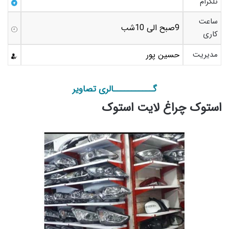
تلگرام
ساعت
9صبح الی 10شب
کاری
مدیریت
حسین پور
گـــــــــــالری تصاویر
استوک چراغ لایت استوک