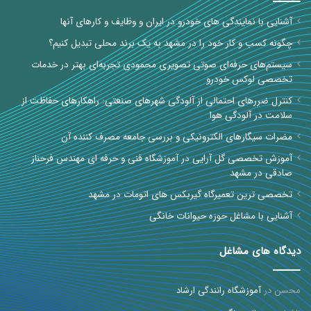
آشنایی با نمایندگی های خودرو در ایران و وظایف و کارهای آنها
چگونه کسب و کار خود را در مشهد به یک برند محلی تبدیل کنیم؟
سیستم‌های حرفه‌ای صوتی تصویری محمودی تجربه‌ای بهتر در خدمات
تخصصی لوکس خودرو
کنترل ضررهای احتمالی از آلودگی شهرهای صنعتی: راهکارهای حفاظت از
سلامت در آلودگی هوا
مضرات سیگارهای الکترونیکی و بررسی جامعه مصرف کننده آن
آموزش تخصصی گل آرایی در آموزشگاه فنی و حرفه ای مهندس فرحناز
صادقی در مشهد
تخصصی ترین تعمیرگاه گیربکس های اتومات در مشهد
آشنایی با مشاغل حوزه حیوانات خانگی
دیدگاه های مشاغل
محسن
در
آموزشگاه رانندگی ارشاد