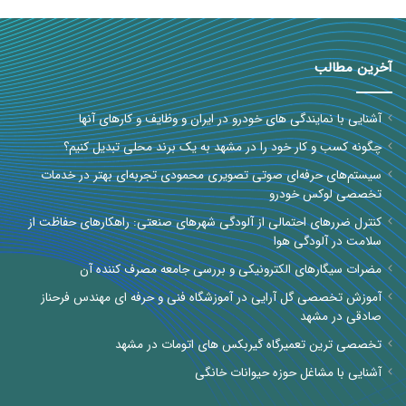
آخرین مطالب
آشنایی با نمایندگی های خودرو در ایران و وظایف و کارهای آنها
چگونه کسب و کار خود را در مشهد به یک برند محلی تبدیل کنیم؟
سیستم‌های حرفه‌ای صوتی تصویری محمودی تجربه‌ای بهتر در خدمات
تخصصی لوکس خودرو
کنترل ضررهای احتمالی از آلودگی شهرهای صنعتی: راهکارهای حفاظت از
سلامت در آلودگی هوا
مضرات سیگارهای الکترونیکی و بررسی جامعه مصرف کننده آن
آموزش تخصصی گل آرایی در آموزشگاه فنی و حرفه ای مهندس فرحناز
صادقی در مشهد
تخصصی ترین تعمیرگاه گیربکس های اتومات در مشهد
آشنایی با مشاغل حوزه حیوانات خانگی