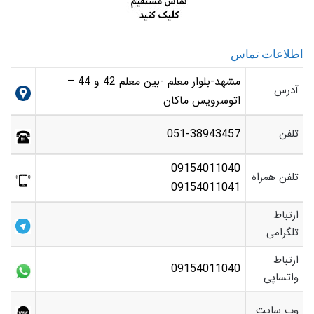
اطلاعات تماس
مشهد-بلوار معلم -بين معلم 42 و 44 –
آدرس
اتوسرويس ماکان
تلفن
051-38943457
09154011040
تلفن همراه
09154011041
ارتباط
تلگرامی
ارتباط
09154011040
واتساپی
وب سایت