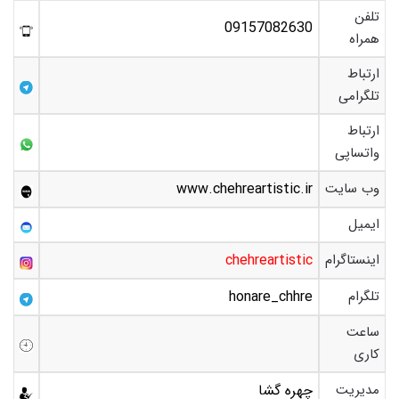
تلفن
09157082630
همراه
ارتباط
تلگرامی
ارتباط
واتساپی
وب سایت
www.chehreartistic.ir
ایمیل
اینستاگرام
chehreartistic
تلگرام
honare_chhre
ساعت
کاری
مدیریت
چهره گشا