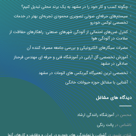
چگونه کسب و کار خود را در مشهد به یک برند محلی تبدیل کنیم؟
سیستم‌های حرفه‌ای صوتی تصویری محمودی تجربه‌ای بهتر در خدمات
تخصصی لوکس خودرو
کنترل ضررهای احتمالی از آلودگی شهرهای صنعتی: راهکارهای حفاظت از
سلامت در آلودگی هوا
مضرات سیگارهای الکترونیکی و بررسی جامعه مصرف کننده آن
آموزش تخصصی گل آرایی در آموزشگاه فنی و حرفه ای مهندس فرحناز
صادقی در مشهد
تخصصی ترین تعمیرگاه گیربکس های اتومات در مشهد
آشنایی با مشاغل حوزه حیوانات خانگی
دیدگاه های مشاغل
محسن
در
آموزشگاه رانندگی ارشاد
ناشناس
در
پالت رنگی
شادی علیپور
در
آشنایی با نمایندگی های خودرو در ایران و وظایف و کارهای آنها