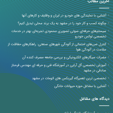
آخرین مطالب
آشنایی با نمایندگی های خودرو در ایران و وظایف و کارهای آنها
چگونه کسب و کار خود را در مشهد به یک برند محلی تبدیل کنیم؟
سیستم‌های حرفه‌ای صوتی تصویری محمودی تجربه‌ای بهتر در خدمات
تخصصی لوکس خودرو
کنترل ضررهای احتمالی از آلودگی شهرهای صنعتی: راهکارهای حفاظت از
سلامت در آلودگی هوا
مضرات سیگارهای الکترونیکی و بررسی جامعه مصرف کننده آن
آموزش تخصصی گل آرایی در آموزشگاه فنی و حرفه ای مهندس فرحناز
صادقی در مشهد
تخصصی ترین تعمیرگاه گیربکس های اتومات در مشهد
آشنایی با مشاغل حوزه حیوانات خانگی
دیدگاه های مشاغل