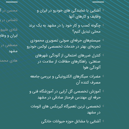
آشنایی با نمایندگی های خودرو در ایران و
محسن
در
آ
وظایف و کارهای آنها
ناشناس
در
پ
چگونه کسب و کار خود را در مشهد به یک برند
شادی علیپور
محلی تبدیل کنیم؟
ایران و وظای
سیستم‌های حرفه‌ای صوتی تصویری محمودی
مصطفی
در
تجربه‌ای بهتر در خدمات تخصصی لوکس خودرو
مشهد
کنترل ضررهای احتمالی از آلودگی شهرهای
هادی محمد
صنعتی: راهکارهای حفاظت از سلامت در
آلودگی هوا
مضرات سیگارهای الکترونیکی و بررسی جامعه
مصرف کننده آن
آموزش تخصصی گل آرایی در آموزشگاه فنی و
حرفه ای مهندس فرحناز صادقی در مشهد
تخصصی ترین تعمیرگاه گیربکس های اتومات
در مشهد
آشنایی با مشاغل حوزه حیوانات خانگی