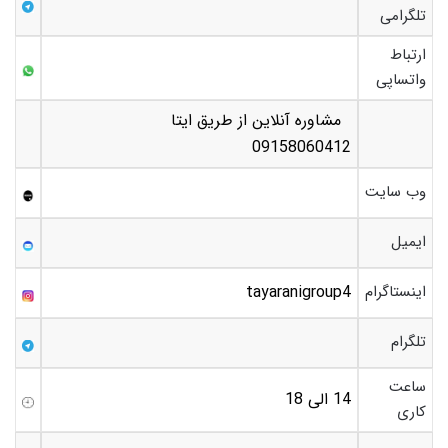
تلگرامی
ارتباط
واتساپی
مشاوره آنلاین از طریق ایتا
09158060412
وب سایت
ایمیل
اینستاگرام
tayaranigroup4
تلگرام
ساعت
14 الی 18
کاری