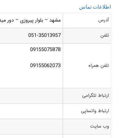
اطلاعات تماس
آدرس
مشهد – بلوار پیروزی – دور مید
تلفن
051-35013957
09155075878
تلفن همراه
09155062073
ارتباط تلگرامی
ارتباط واتساپی
وب سایت