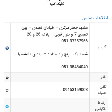
اطلاعات تماس
مشهد-دفتر مرکزی – خیابان تعبدی – بین
تعبدی 7 و بلوار قرنی – پلاک 26 و 28
051-37257956
آدرس
شعبه یک : پنج راه سناباد – ابتدای دانشسرا
051-38484040
تلفن
تلفن
09153159008
همراه
ارتباط
تلگرامی