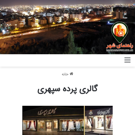
خانه
گالری پرده سپهری