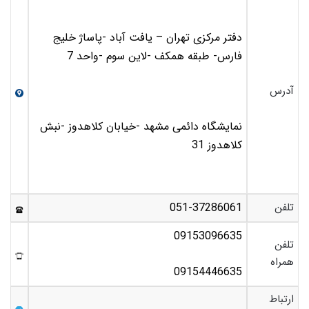
دفتر مرکزی تهران – یافت آباد -پاساژ خلیج
فارس- طبقه همکف -لاین سوم -واحد 7
آدرس
نمایشگاه دائمی مشهد -خیابان کلاهدوز -نبش
کلاهدوز 31
تلفن
051-37286061
09153096635
تلفن
همراه
09154446635
ارتباط