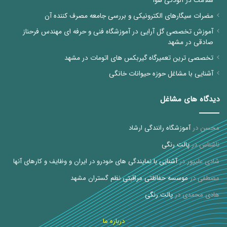
سلامت در آلودگی هوا
مضرات سیگارهای الکترونیکی و بررسی جامعه مصرف کننده آن
آموزش تخصصی گل آرایی در آموزشگاه فنی و حرفه ای مهندس فرحناز
صادقی در مشهد
تخصصی ترین تعمیرگاه گیربکس های اتومات در مشهد
آشنایی با مشاغل حوزه حیوانات خانگی
دیدگاه های مشاغل
محسن
در
آموزشگاه رانندگی ارشاد
ناشناس
در
پالت رنگی
شادی علیپور
در
آشنایی با نمایندگی های خودرو در ایران و وظایف و کارهای آنها
مصطفی
در
موسسه حفاظتی مراقبتی نظم گستران مشهد
هادی محمدی
در
پالت رنگی
درباره ما