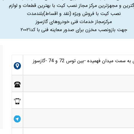
گترین و مجهزترین مرکز مجاز نصب کیت با بهترین قطعات و لوازم
نصب کیت با فروش ویژه (نقد و اقساط)بلندمدت
مرکزمجاز خدمات فنی خودروهای گازسوز
جهت بازونصب مخزن برای صدور معاینه فنی با کد۲۰۰۲۱
مشهد- بلوار توس – از سمت سه راه دانش به سمت میدان فهمیده -بین توس 72 و 74 -گازسوز