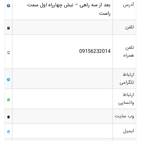
آدرس
بعد از سه راهی – نبش چهارراه اول سمت
راست
تلفن
تلفن
09156232014
همراه
ارتباط
تلگرامی
ارتباط
واتساپی
وب سایت
ایمیل