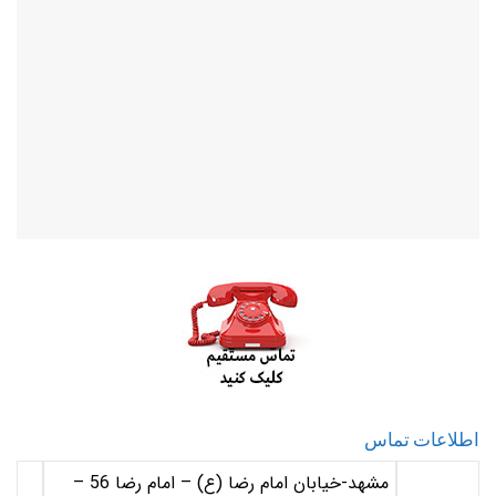
اطلاعات تماس
مشهد-خیابان امام رضا (ع) – امام رضا 56 –