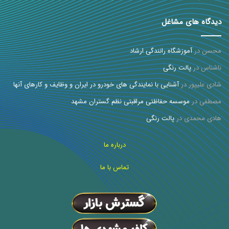
دیدگاه های مشاغل
محسن
در
آموزشگاه رانندگی ارشاد
ناشناس
در
پالت رنگی
شادی علیپور
در
آشنایی با نمایندگی های خودرو در ایران و وظایف و کارهای آنها
مصطفی
در
موسسه حفاظتی مراقبتی نظم گستران مشهد
هادی محمدی
در
پالت رنگی
درباره ما
تماس با ما