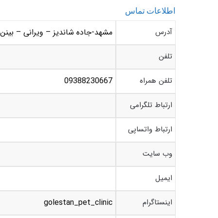
اطلاعات تماس
آدرس
مشهد-جاده شاندیز – ویرانی – بینن ویرانی 18 و 20 – روبروی 
تلفن
تلفن همراه
09388230667
ارتباط تلگرامی
ارتباط واتساپی
وب سایت
ایمیل
اینستاگرام
golestan_pet_clinic